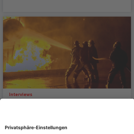
Interviews
„Keine Zeit verlieren“: Wie ein
Makler einen Großschaden steuert
Große Brandschäden bringen Betriebe an den Rand
des Stillstands und stellen auch Makler und