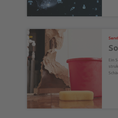
Serv
So
Ein S
stru
Schä