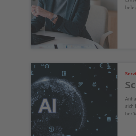
beleg
Serv
Sc
Anhan
sich 
berü