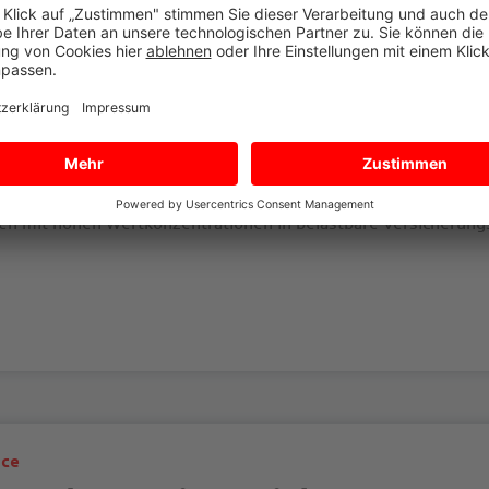
ice
bündelte Kapazität für Großri
sung von SV und VKB
der Versicherergemeinschaft Großkunden (VGG) stärken die SV u
triegeschäft und schaffen zusätzliche Kapazitäten für industrie
pflichtversicherung. Für Maklerinnen und Makler entstehen dam
ken mit hohen Wertkonzentrationen in belastbare Versicherung
ice