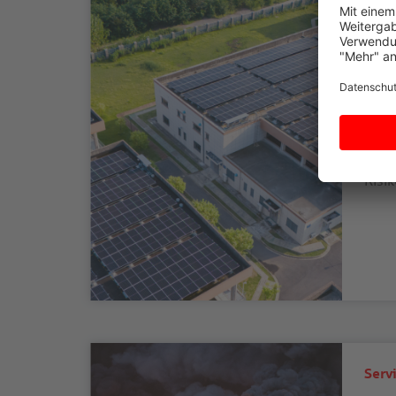
Serv
Ge
Lö
Mit 
Indus
Haft
Risi
Serv