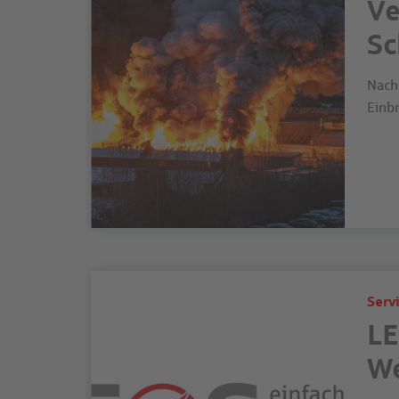
Ve
Sc
Nach
Einb
Serv
LE
We