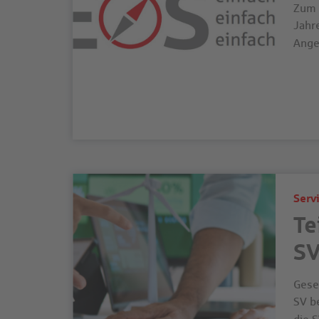
Zum 
Jahr
Angeb
Serv
Te
S
Gese
SV b
die S