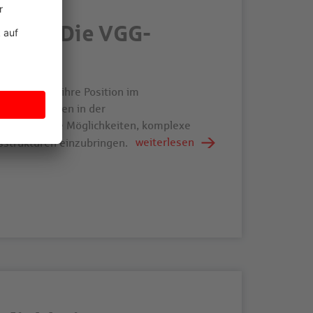
siken: Die VGG-
nd die VKB ihre Position im
lle Großrisiken in der
it erweiterte Möglichkeiten, komplexe
weiterlesen
sstrukturen einzubringen.