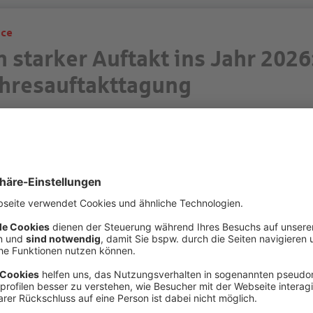
ice
n starker Auftakt ins Jahr 2026
hresauftakttagung
r dem Motto „Damit mehr geht“ bot unsere Jahresauftakttagun
ausch, Inspiration und den gemeinsamen Blick nach vorn. Gepr
ung, Künstlicher Intelligenz und Zusammenarbeit – vor allem a
terlesen