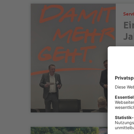
Serv
Ei
Ja
Unte
Aust
Bild
wei