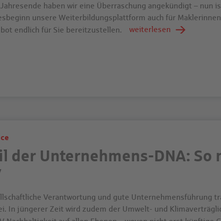
Jahresende haben wir eine Überraschung angekündigt – nun ist 
esbeginn unsere Weiterbildungsplattform auch für Maklerinnen
weiterlesen
ot endlich für Sie bereitzustellen.
ice
il der Unternehmens-DNA: So n
V
llschaftliche Verantwortung und gute Unternehmensführung tra
ei. In jüngerer Zeit wird zudem der Umwelt- und Klimaverträgli
V Nachhaltigkeit auf allen Ebenen – wovon nicht erst künftige 