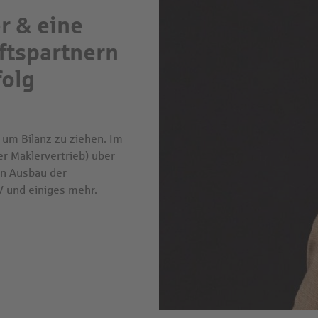
r & eine
ftspartnern
folg
 um Bilanz zu ziehen. Im
er Maklervertrieb) über
en Ausbau der
V und einiges mehr.