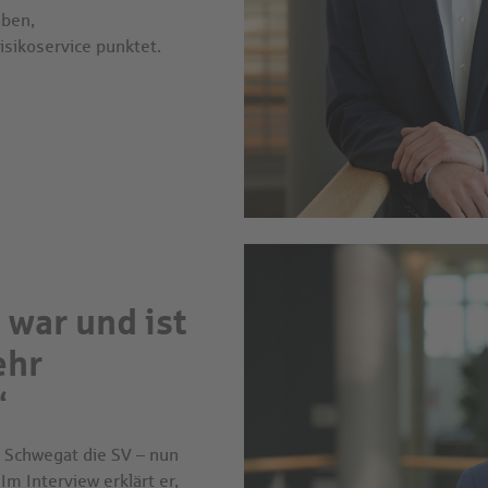
aben,
ikoservice punktet.
 war und ist
ehr
“
n Schwegat die SV – nun
Im Interview erklärt er,