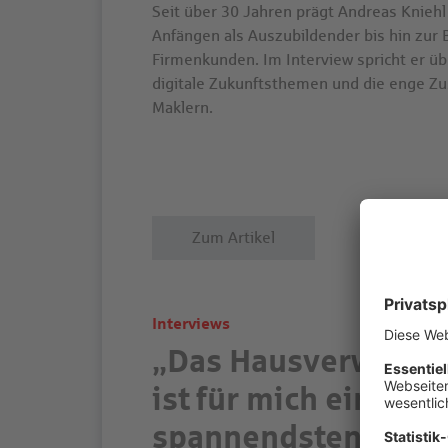
Seit über 30 Jahren prägt Andreas Kniehl
Anfängen als Auszubildender bis hin zur 
Firmenkunden. Im Interview spricht er üb
digitale Zukunftsthemen und die enge Z
Maklern.
Zum Artikel
Interviews
„Das Hausverwalte
ist für mich eins der
spannendsten Gesch