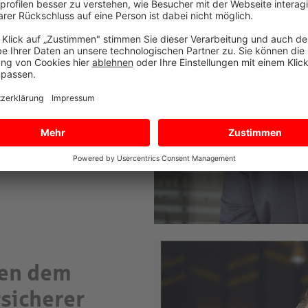
. Im Interview erzählt
rtrieb, was ihn
zt, was den SV
als langjähriger
ben dem
sicherer