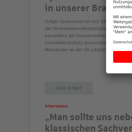
in unserer Branche“
Holger Grassmann ist seit 1998 bei der SV
der Vertriebsbevollmächtigte im Maklerve
besonders am Hausverwaltergeschäft rei
ImmobilienSchutz auszeichnet und was er 
Mitarbeiter an der SV schätzt.
Zum Artikel
Interviews
„Man sollte uns ne
klassischen Sachver