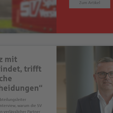
Zum Artikel
z mit
ndet, trifft
iche
cheidungen“
bteilungsleiter
Interview, warum die SV
 verlässlicher Partner