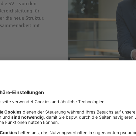
 die SV – von den
Bereichsleitung für
er die neue Struktur,
usammenarbeit mit
r-Segment
äftsfelder